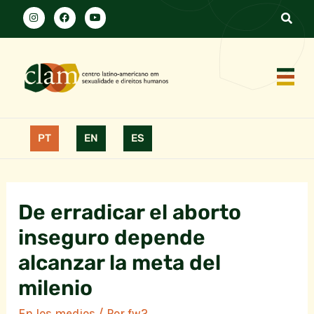
PT
EN
ES
De erradicar el aborto
inseguro depende
alcanzar la meta del
milenio
En los medios
/ Por
fw2