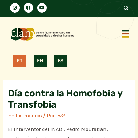
PT
EN
ES
Día contra la Homofobia y
Transfobia
En los medios
/ Por
fw2
El Interventor del INADI, Pedro Mouratian,