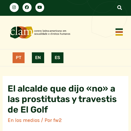
PT
EN
ES
El alcalde que dijo «no» a
las prostitutas y travestis
de El Golf
En los medios
/ Por
fw2