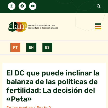
PT
EN
ES
El DC que puede inclinar la
balanza de las políticas de
fertilidad: La decisión del
«Peta»
En los medios
/ Por
fw2