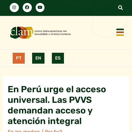
PT
EN
ES
En Perú urge el acceso
universal. Las PVVS
demandan acceso y
atención integral
En los medios
/ Por
fw2