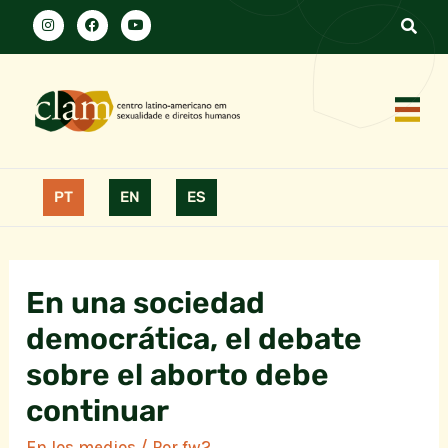
PT
EN
ES
En una sociedad
democrática, el debate
sobre el aborto debe
continuar
En los medios
/ Por
fw2