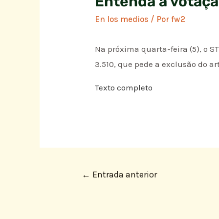
Entenda a votaçã
En los medios
/ Por
fw2
Na próxima quarta-feira (5), o S
3.510, que pede a exclusão do art
Texto completo
←
Entrada anterior