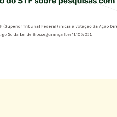
o do STF sobre pesquisas com 
TF (Superior Tribunal Federal) inicia a votação da Ação Di
igo 5º da Lei de Biossegurança (Lei 11.105/05).