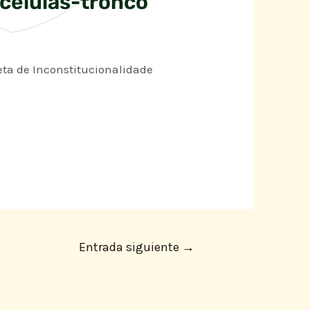
células-tronco
reta de Inconstitucionalidade
Entrada siguiente
→