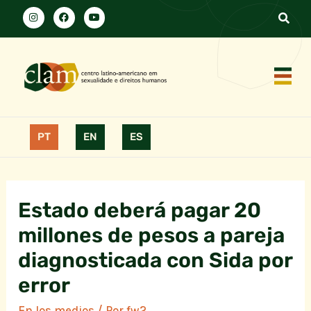
PT
EN
ES
Estado deberá pagar 20
millones de pesos a pareja
diagnosticada con Sida por
error
En los medios
/ Por
fw2