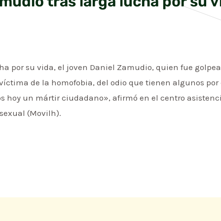
amudio tras larga lucha por su v
lucha por su vida, el joven Daniel Zamudio, quien fue golp
 víctima de la homofobia, del odio que tienen algunos po
ros hoy un mártir ciudadano», afirmó en el centro asistenc
exual (Movilh).