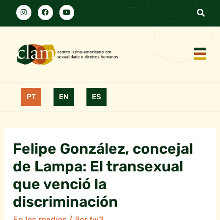
PT
EN
ES
Felipe González, concejal
de Lampa: El transexual
que venció la
discriminación
En los medios
/ Por
fw2