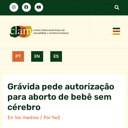
PT
EN
ES
Grávida pede autorização
para aborto de bebê sem
cérebro
En los medios
/ Por
fw2