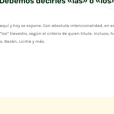
Debemos decirles «las» o «los»
quí y hoy se expone. Con absoluta intencionalidad, en es
los” travestis, según el criterio de quien titula. Incluso, 
o, Bazán, Licitra y más.