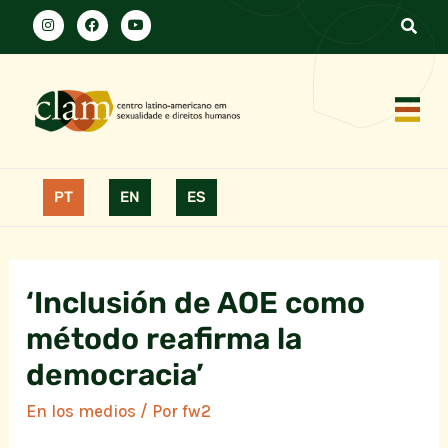
PT
EN
ES
‘Inclusión de AOE como
método reafirma la
democracia’
En los medios
/ Por
fw2