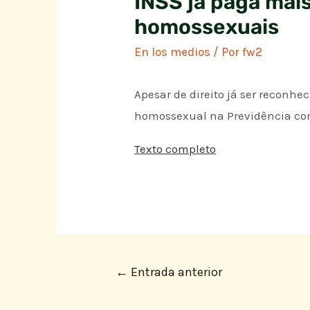
INSS já paga mai
homossexuais
En los medios
/ Por
fw2
Apesar de direito já ser reconhec
homossexual na Previdência co
Texto completo
←
Entrada anterior