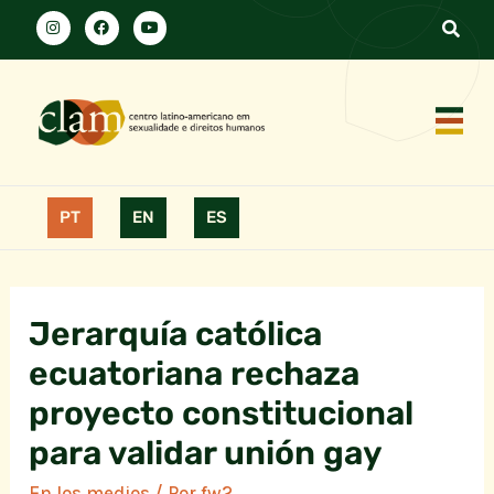
PT
EN
ES
Jerarquía católica
ecuatoriana rechaza
proyecto constitucional
para validar unión gay
En los medios
/ Por
fw2