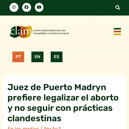
PT
EN
ES
Juez de Puerto Madryn
prefiere legalizar el aborto
y no seguir con prácticas
clandestinas
En los medios
/ Por
fw2