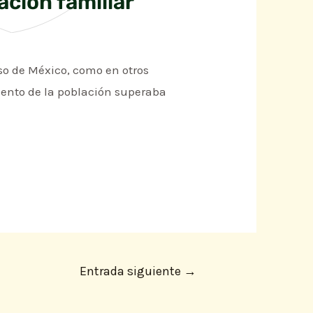
ación familiar
so de México, como en otros
iento de la población superaba
Entrada siguiente
→