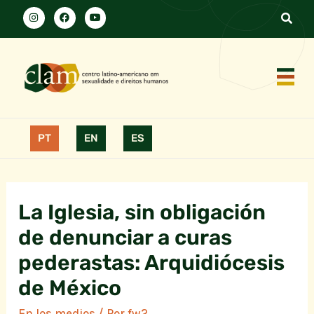
PT
EN
ES
La Iglesia, sin obligación
de denunciar a curas
pederastas: Arquidiócesis
de México
En los medios
/ Por
fw2