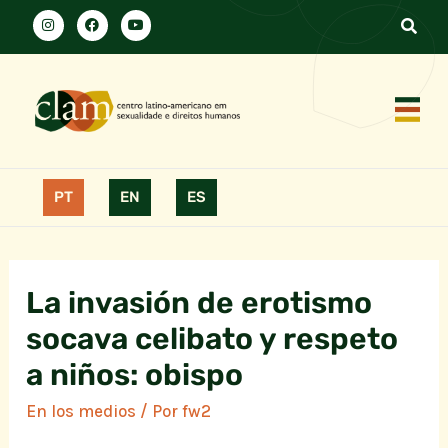
PT
EN
ES
La invasión de erotismo
socava celibato y respeto
a niños: obispo
En los medios
/ Por
fw2