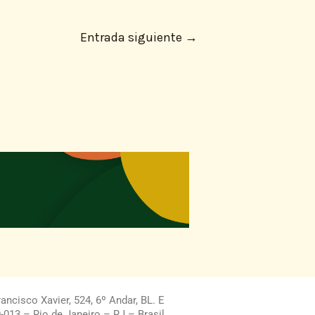
Entrada siguiente
→
ncisco Xavier, 524, 6º Andar, BL. E
013 – Rio de Janeiro – RJ – Brasil