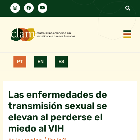
PT
EN
ES
Las enfermedades de
transmisión sexual se
elevan al perderse el
miedo al VIH
En los medios
/ Por
fw2