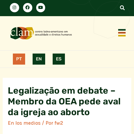
PT
EN
ES
Legalização em debate –
Membro da OEA pede aval
da igreja ao aborto
En los medios
/ Por
fw2