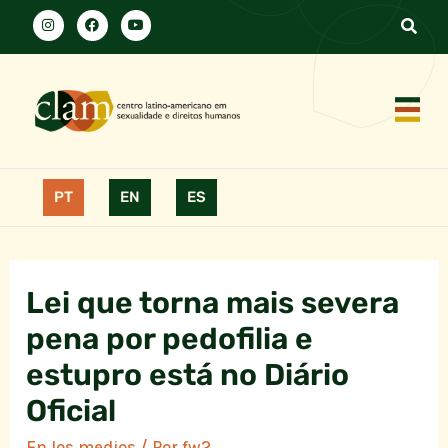
PT
EN
ES
Lei que torna mais severa
pena por pedofilia e
estupro está no Diário
Oficial
En los medios
/ Por
fw2