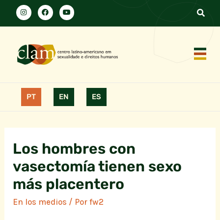
PT
EN
ES
Los hombres con
vasectomía tienen sexo
más placentero
En los medios
/ Por
fw2