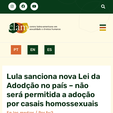
PT
EN
ES
Lula sanciona nova Lei da
Adodção no país – não
será permitida a adoção
por casais homossexuais
En los medios
/ Por
fw2