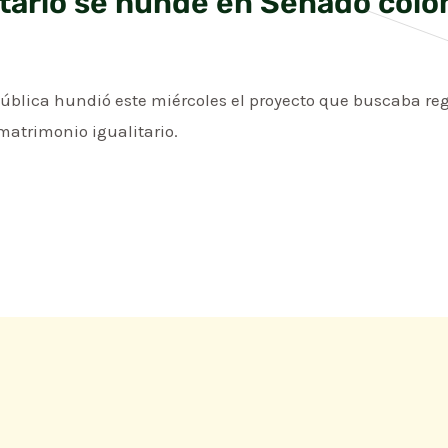
itario se hunde en Senado col
pública hundió este miércoles el proyecto que buscaba re
matrimonio igualitario.