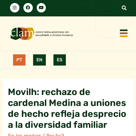
PT
EN
ES
Movilh: rechazo de
cardenal Medina a uniones
de hecho refleja desprecio
a la diversidad familiar
En los medios
/ Por
fw2