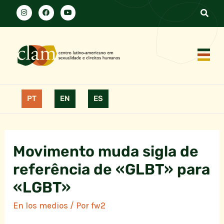
PT
EN
ES
Movimento muda sigla de
referência de «GLBT» para
«LGBT»
En los medios
/ Por
fw2