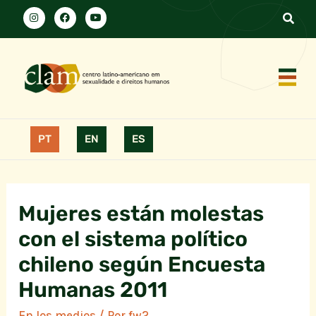
PT
EN
ES
Mujeres están molestas
con el sistema político
chileno según Encuesta
Humanas 2011
En los medios
/ Por
fw2