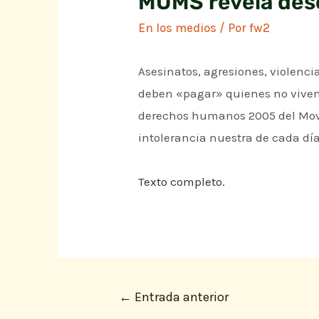
MUMS revela desc
En los medios
/ Por
fw2
Asesinatos, agresiones, violenci
deben «pagar» quienes no viven 
derechos humanos 2005 del Movi
intolerancia nuestra de cada día
Texto completo.
←
Entrada anterior