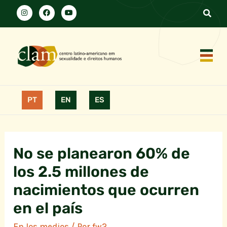
PT
EN
ES
No se planearon 60% de
los 2.5 millones de
nacimientos que ocurren
en el país
En los medios
/ Por
fw2