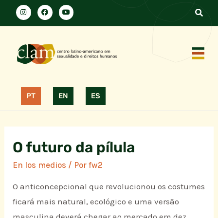
PT
EN
ES
O futuro da pílula
En los medios
/ Por
fw2
O anticoncepcional que revolucionou os costumes
ficará mais natural, ecológico e uma versão
masculina deverá chegar ao mercado em dez