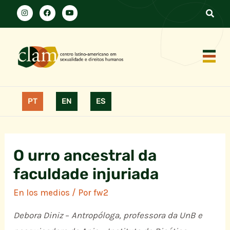
PT
EN
ES
O urro ancestral da
faculdade injuriada
En los medios
/ Por
fw2
Debora Diniz
–
Antropóloga, professora da UnB e