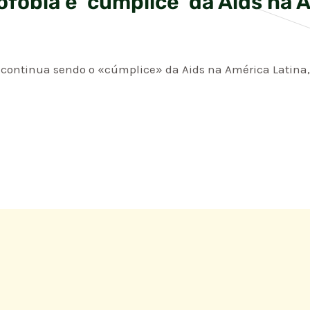
fobia é ‘cúmplice’ da Aids na 
continua sendo o «cúmplice» da Aids na América Latina,