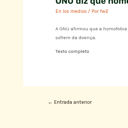
ONU diz que homo
En los medios
/ Por
fw2
A ONU afirmou que a homofobia 
sofrem da doença.
Texto completo
←
Entrada anterior