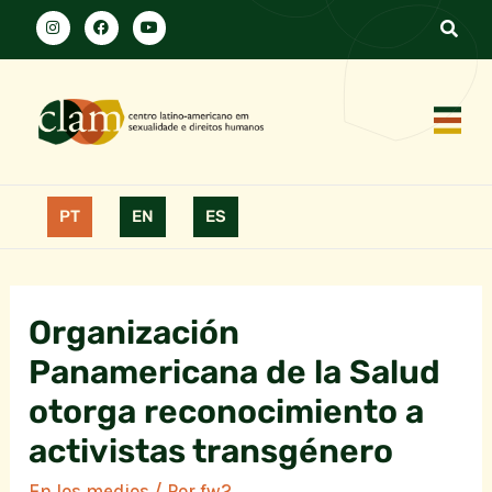
PT
EN
ES
Organización
Panamericana de la Salud
otorga reconocimiento a
activistas transgénero
En los medios
/ Por
fw2