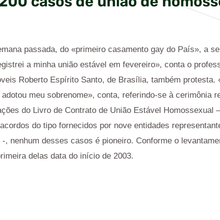
 200 casos de união de homoss
mana passada, do «primeiro casamento gay do País», a ser 
gistrei a minha união estável em fevereiro», conta o profes
veis Roberto Espírito Santo, de Brasília, também protesta.
 adotou meu sobrenome», conta, referindo-se à cerimônia re
ações do Livro de Contrato de União Estável Homossexual
acordos do tipo fornecidos por nove entidades representan
 -, nenhum desses casos é pioneiro. Conforme o levantamen
imeira delas data do início de 2003.