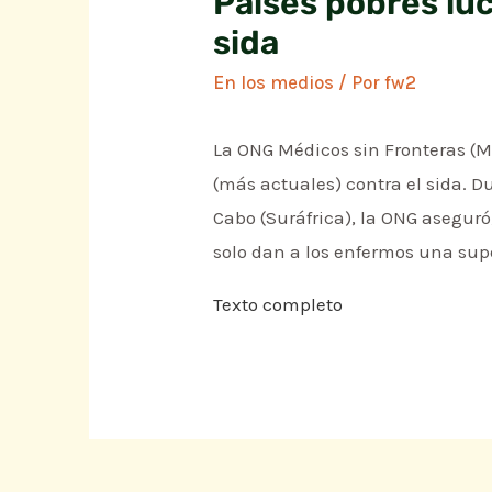
Países pobres lu
sida
En los medios
/ Por
fw2
La ONG Médicos sin Fronteras (
(más actuales) contra el sida. D
Cabo (Suráfrica), la ONG asegur
solo dan a los enfermos una supe
Texto completo