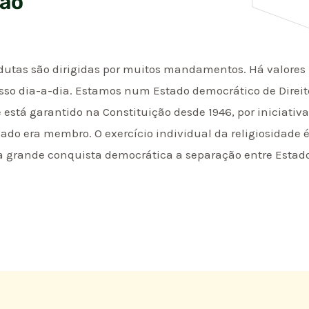
ção
utas são dirigidas por muitos mandamentos. Há valores mo
sso dia-a-dia. Estamos num Estado democrático de Direito.
e está garantido na Constituição desde 1946, por iniciat
mado era membro. O exercício individual da religiosidade 
rande conquista democrática a separação entre Estado e 