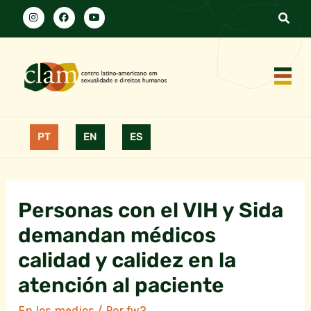
PT
EN
ES
Personas con el VIH y Sida
demandan médicos
calidad y calidez en la
atención al paciente
En los medios
/ Por
fw2