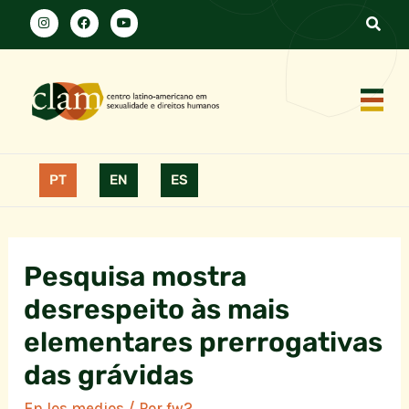
PT
EN
ES
Pesquisa mostra
desrespeito às mais
elementares prerrogativas
das grávidas
En los medios
/ Por
fw2