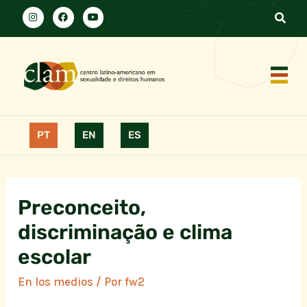
PT
EN
ES
Preconceito,
discriminação e clima
escolar
En los medios
/ Por
fw2