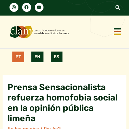
PT
EN
ES
Prensa Sensacionalista
refuerza homofobia social
en la opinión pública
limeña
En los medios
/ Por
fw2