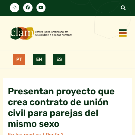
PT
EN
ES
Presentan proyecto que
crea contrato de unión
civil para parejas del
mismo sexo
En los medios
/ Por
fw2