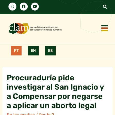
PT
EN
ES
Procuraduría pide
investigar al San Ignacio y
a Compensar por negarse
a aplicar un aborto legal
En los medios
/ Por
fw2