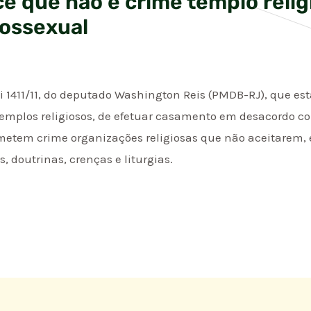
e que não é crime templo relig
ossexual
ei 1411/11, do deputado Washington Reis (PMDB-RJ), que es
e templos religiosos, de efetuar casamento em desacordo c
etem crime organizações religiosas que não aceitarem, 
, doutrinas, crenças e liturgias.