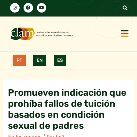
PT
EN
ES
Promueven indicación que
prohíba fallos de tuición
basados en condición
sexual de padres
En los medios
/ Por
fw2