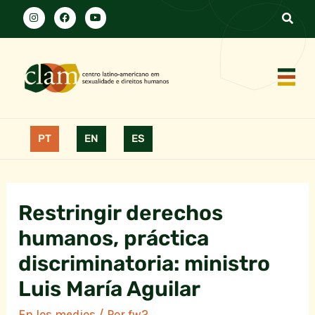
PT
EN
ES
Restringir derechos
humanos, práctica
discriminatoria: ministro
Luis María Aguilar
En los medios
/ Por
fw2