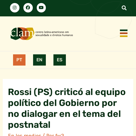
PT
EN
ES
Rossi (PS) criticó al equipo
político del Gobierno por
no dialogar en el tema del
postnatal
En los medios
/ Por
fw2