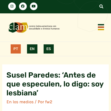
PT
EN
ES
Susel Paredes: ‘Antes de
que especulen, lo digo: soy
lesbiana’
En los medios
/ Por
fw2