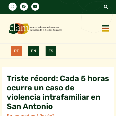
PT
EN
ES
Triste récord: Cada 5 horas
ocurre un caso de
violencia intrafamiliar en
San Antonio
En los medios
/ Por
fw2